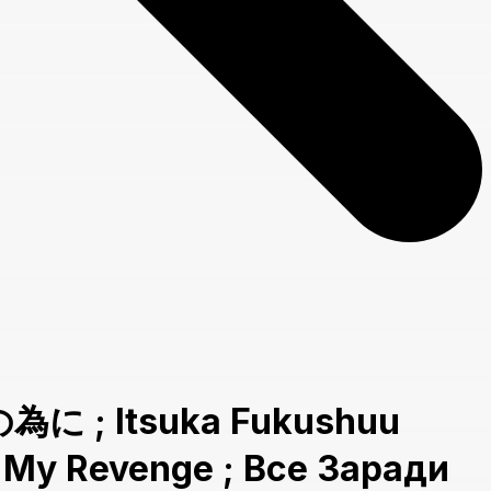
為に ; Itsuka Fukushuu
g My Revenge ; Все Заради