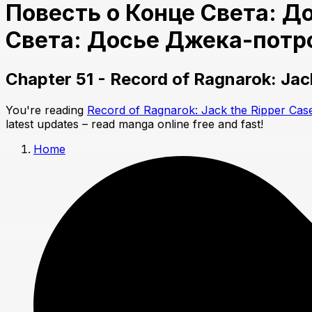
Повесть о Конце Света: Д
Света: Досье Джека-потро
Chapter 51 - Record of Ragnarok: Jack
You're reading
Record of Ragnarok: Jack the Ripper Case
latest updates – read manga online free and fast!
Home